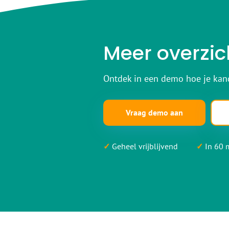
Meer overzic
Ontdek in een demo hoe je kand
Vraag demo aan
✓
Geheel vrijblijvend
✓
In 60 m