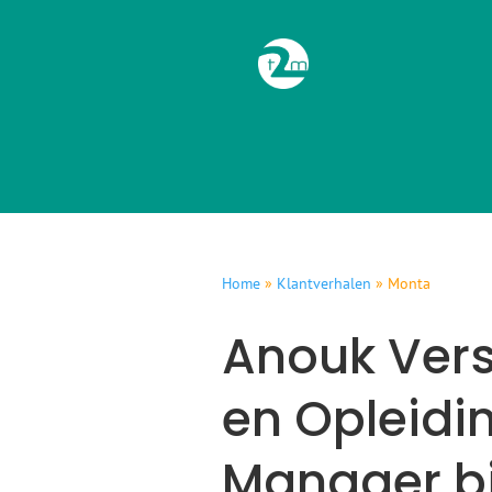
Home
»
Klantverhalen
»
Monta
Anouk Vers
en Opleid
Manager bi