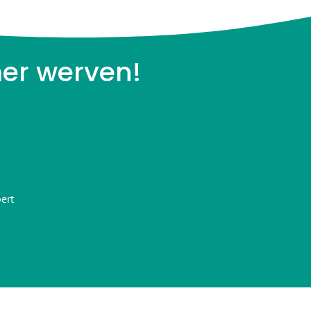
mer werven!
ert