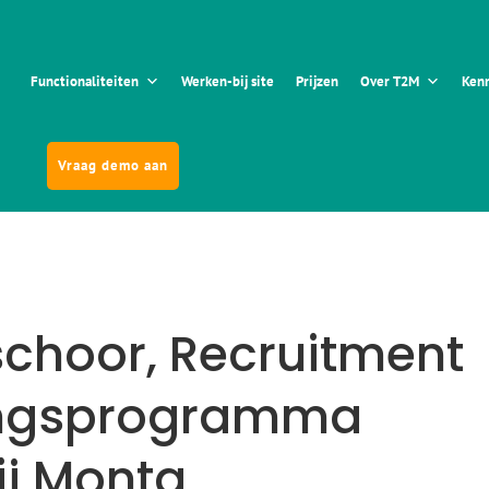
Functionaliteiten
Werken-bij site
Prijzen
Over T2M
Kenn
Vraag demo aan
choor, Recruitment
ingsprogramma
j Monta