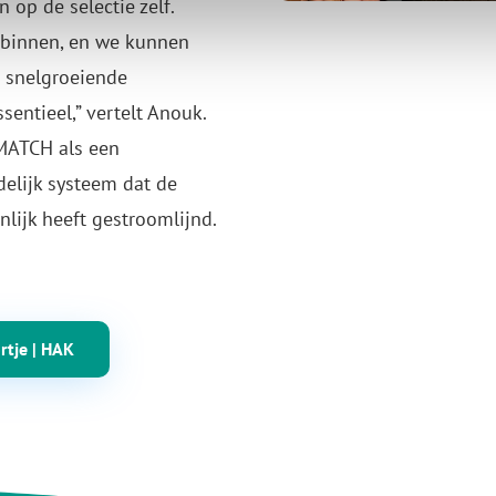
op de selectie zelf.
l binnen, en we kunnen
n snelgroeiende
sentieel,” vertelt Anouk.
MATCH als een
delijk systeem dat de
lijk heeft gestroomlijnd.
rtje | HAK