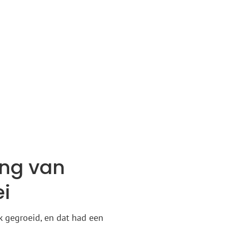
ing van
ei
nk gegroeid, en dat had een