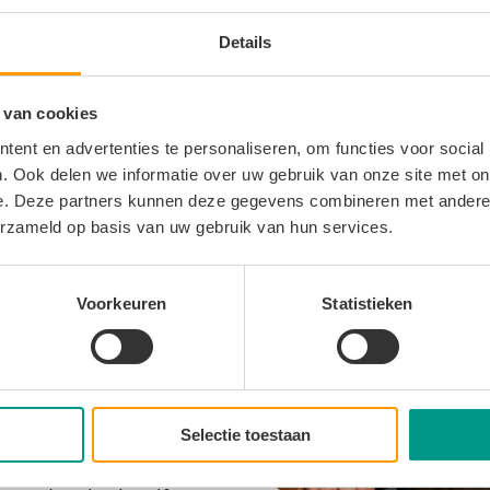
 naar
H
Details
manier van werken, kwam
 van cookies
aanraking met
ent en advertenties te personaliseren, om functies voor social
. Ook delen we informatie over uw gebruik van onze site met on
r had eerder met
e. Deze partners kunnen deze gegevens combineren met andere i
ndere werkgever en was
erzameld op basis van uw gebruik van hun services.
ebruiksvriendelijkheid van
orslag, vooral omdat ook
Voorkeuren
Statistieken
ee aan de slag moesten
geveer vier maanden
t Monta een duidelijke
roces. “Het systeem heeft
Selectie toestaan
it handen genomen,